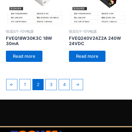
恒流0/1-10V电源
恒压0/1-10V电源
FVEQ18W30K3C 18W
FVEQ240V24Z2A 240W
30mA
24VDC
Read more
Read more
←
1
2
3
4
→