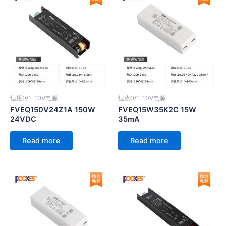
恒压0/1-10V电源
恒流0/1-10V电源
FVEQ150V24Z1A 150W
FVEQ15W35K2C 15W
24VDC
35mA
Read more
Read more