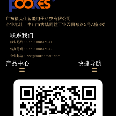
广东福克仕智能电子科技有限公司
企业地址：中山市古镇同益工业园同顺路5号A幢3楼
联系我们
服务热线：0760-89837041
传真号码：0760-89837042
企业邮箱：zzz@fookesmart.com
快捷导航
产品中心
Menu
Menu
0/1-10V产品