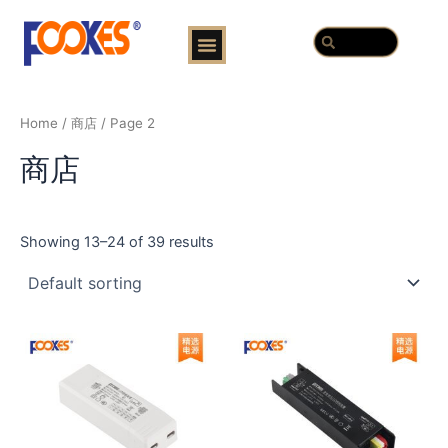
跳
Menu
Search
至
Search
内
容
Home
/
商店
/ Page 2
商店
Showing 13–24 of 39 results