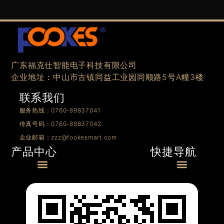
广东福克仕智能电子科技有限公司
企业地址：中山市古镇同益工业园同顺路5号A幢3楼
联系我们
服务热线：0760-89837041
传真号码：0760-89837042
企业邮箱：zzz@fookesmart.com
快捷导航
产品中心
Menu
Menu
0/1-10V产品