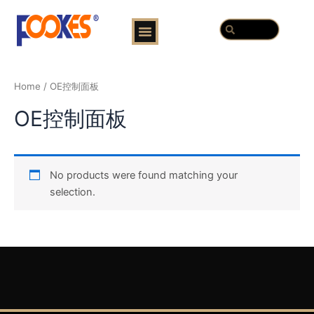
跳
Menu
Search
至
Search
内
容
Home
/ OE控制面板
OE控制面板
No products were found matching your
selection.