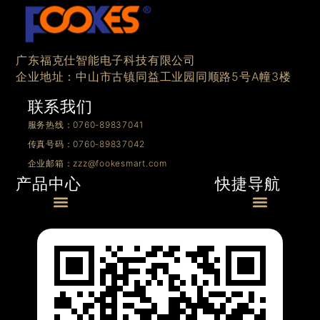
广东福克仕智能电子科技有限公司
企业地址：中山市古镇同益工业园同顺路5号A幢3楼
联系我们
服务热线：0760-89837041
传真号码：0760-89837042
企业邮箱：zzz@fookesmart.com
快捷导航
产品中心
Menu
Menu
0/1-10V产品