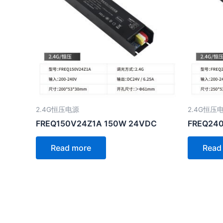
2.4G恒压电源
2.4G恒压
FREQ150V24Z1A 150W 24VDC
FREQ24
Read more
Read