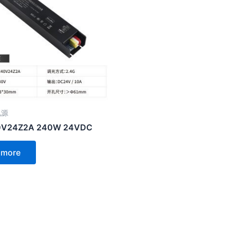
电源
0V24Z2A 240W 24VDC
 more