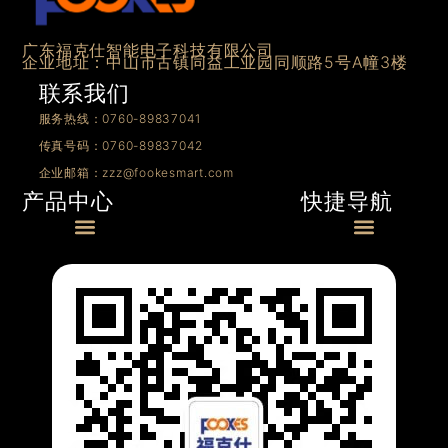
广东福克仕智能电子科技有限公司
企业地址：中山市古镇同益工业园同顺路5号A幢3楼
联系我们
服务热线：0760-89837041
传真号码：0760-89837042
企业邮箱：zzz@fookesmart.com
快捷导航
产品中心
Menu
Menu
0/1-10V产品