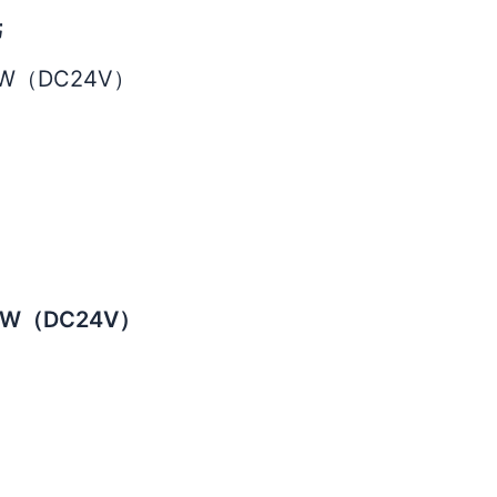
光
0W（DC24V）
0W（DC24V）