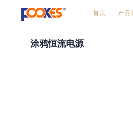
跳
至
首页
产品
内
容
涂鸦恒流电源