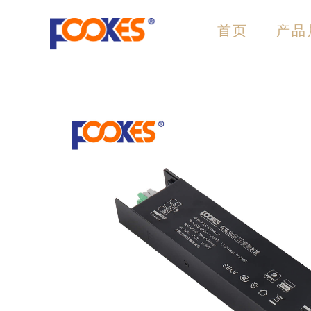
跳
至
首页
产品
内
容