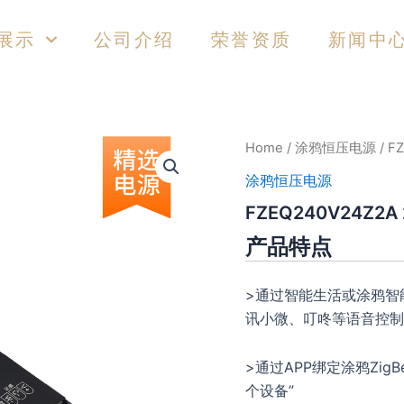
展示
公司介绍
荣誉资质
新闻中
Home
/
涂鸦恒压电源
/ F
涂鸦恒压电源
FZEQ240V24Z2A
产品特点
>通过智能生活或涂鸦智
讯小微、叮咚等语音控制
>通过APP绑定涂鸦Zi
个设备”