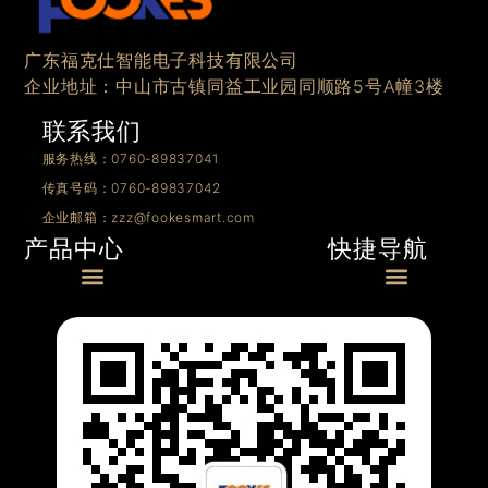
广东福克仕智能电子科技有限公司
企业地址：中山市古镇同益工业园同顺路5号A幢3楼
联系我们
服务热线：0760-89837041
传真号码：0760-89837042
企业邮箱：zzz@fookesmart.com
快捷导航
产品中心
Menu
Menu
0/1-10V产品