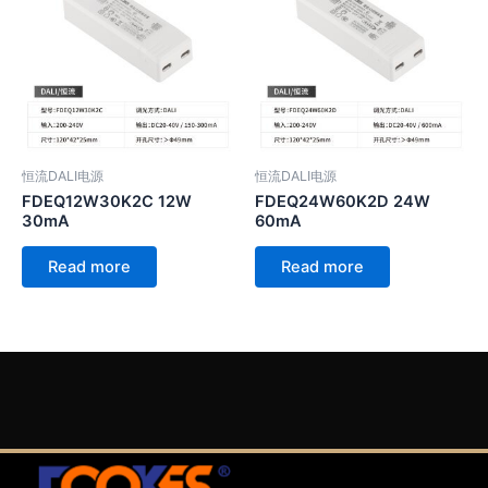
恒流DALI电源
恒流DALI电源
FDEQ12W30K2C 12W
FDEQ24W60K2D 24W
30mA
60mA
Read more
Read more