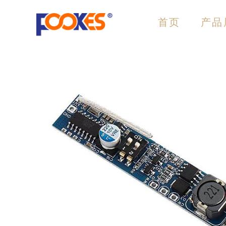
跳
至
首页
产品
内
容