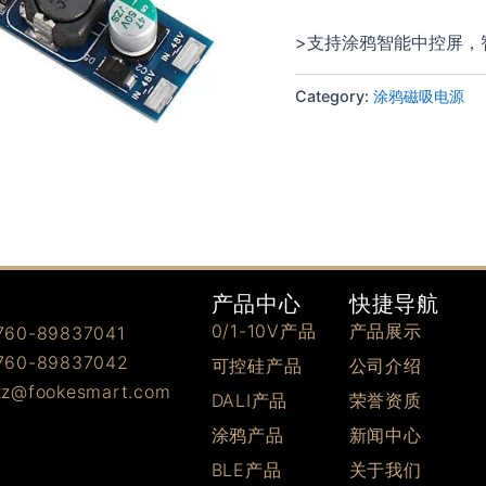
>支持涂鸦智能中控屏，
Category:
涂鸦磁吸电源
快捷导航
产品中心
产品展示
0/1-10V产品
0-89837041
0-89837042
公司介绍
可控硅产品
@fookesmart.com
荣誉资质
DALI产品
新闻中心
涂鸦产品
关于我们
BLE产品