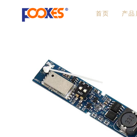
跳
至
首页
产品
内
容