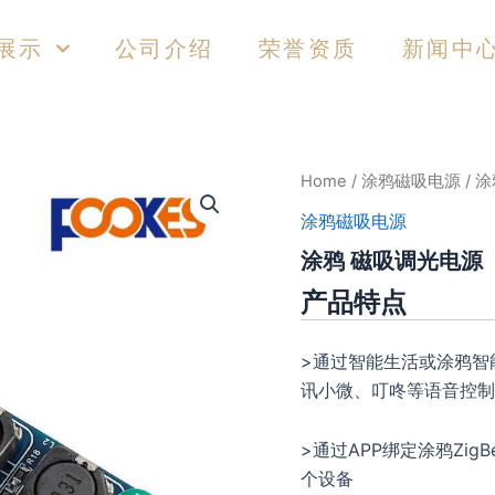
展示
公司介绍
荣誉资质
新闻中
Home
/
涂鸦磁吸电源
/ 
涂鸦磁吸电源
涂鸦 磁吸调光电源
产品特点
>通过智能生活或涂鸦智
讯小微、叮咚等语音控制
>通过APP绑定涂鸦Zi
个设备