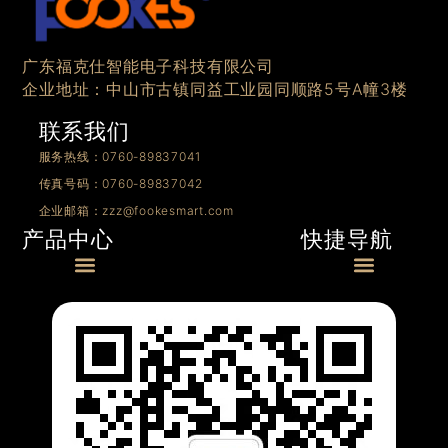
广东福克仕智能电子科技有限公司
企业地址：中山市古镇同益工业园同顺路5号A幢3楼
联系我们
服务热线：0760-89837041
传真号码：0760-89837042
企业邮箱：zzz@fookesmart.com
快捷导航
产品中心
Menu
Menu
0/1-10V产品